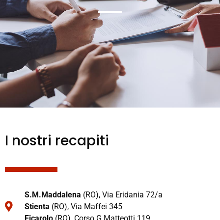
I nostri recapiti
S.M.Maddalena
(RO), Via Eridania 72/a
Stienta
(RO),
Via Maffei 345
Ficarolo
(RO), Corso G.Matteotti 119